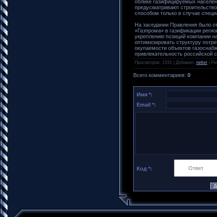
облике газифицируемых населенн
предусматривают строительство
способом только в случае специ
На заседании Правления было от
«Газпрома» в газификации реги
укреплению позиций компании на
оптимизировать структуру потре
окупаемости объектов газоснаб
привлекательность российской 
Просмотров
: 1531 |
Добавил
:
rielter
|
Ре
Всего комментариев
:
0
Имя *:
Email *:
Код *: