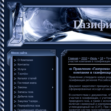
Газиф
Меню сайта
Главная
»
2010
»
Июль
»
18
» Пра
О Компании
участия компании в газификации 
Контакты
Правление «Газпрома»
Услуги
компании в газификац
Тарифы
Правление утвердило новую ред
Каталог статей
газификации регионов Российск
Гостевая книга
Документ закрепляет принципы у
Законы
сформированные исходя из нако
Запасы газа
В соответствии с документом, 
Добыча газа
участие в газификации, с учетом
природного газа, а также с исп
Закупка "газпро...
включая сжиженный и компримир
Переработка газа
углеводородный газ (СУГ). При э
развития систем газоснабжения
Газификация объектов...