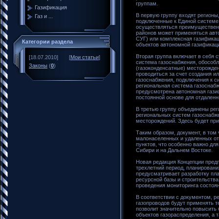
группам.
Газификация
В первую группу входят регионы
Газ и ...
подключенные к Единой системе 
осуществляться преимуществен
районов может применяться авто
СУГ) или комплексная газификаци
Категории раздела
объектов автономной газификаци
Вторая группа включает в себя 
[18.07.2010]
[
Мои статьи
]
система газоснабжения, обособл
Законы
(
0
)
(газоконденсатные) месторожден
проводиться за счет создания 
газоснабжения, подключения к с
региональная система газоснабж
предусмотрена автономная гази
постоянной основе для отдаленн
В третью группу объединены рег
региональных систем газоснабже
месторождений. Здесь будет при
Таким образом, документ, в том
малонаселенных и удаленных от
пунктов, что особенно важно дл
Сибири и на Дальнем Востоке.
Новая редакция Концепции предп
трехлетний период, планировани
предусматривает разработку пл
ресурсной базы и строительства
проведения мониторинга состоян
В соответствии с документом, р
газопроводов будут применять 
позволит значительно повысить 
объектов газораспределения, а 