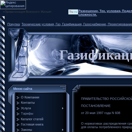
Разрешение, Тех. условия, Подк
«Приватизация Военного Жилья»
Tiu
.ru
сложности.
Покупка
:
Технические условия, Газ, Газификация, Газоснабжение, Проектировани
Газификац
Меню сайта
О Компании
ПРАВИТЕЛЬСТВО РОССИЙСКО
Контакты
ПОСТАНОВЛЕНИЕ
Услуги
от 20 мая 1997 года N 608
Тарифы
Каталог статей
О нормативах распределения ср
Гостевая книга
для оплаты потребленного природ
Законы