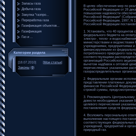
Запасы газа
В целях обеспечения мер по реа
Добыча газа
Российской Федерации от 28 дека
повышении надежности обеспече
Закупка "газпро...
Российской Федерации" (Собрани
Переработка газа
Российской Федерации, 1997, N 1,
Российской Федерации постановл
Газификация объектов...
Газификация
1. Установить, что 40 процентов
федерального бюджета на оплату
Газ и ...
электро-, тепло- и водоснабжени
министерствами и ведомствами 
учреждениями, предприятиями и 
финансируемыми из федеральног
Категории раздела
потребленного природного газа 
соответствующими распорядителя
организаций Российского акционе
[18.07.2010]
[
Мои статьи
]
вычетом надбавок к оптовой цен
Законы
(
0
)
перечисляемых указанными расп
газораспределительных организа
2. Федеральным органам исполни
представлении платежных докум
финансов Российской Федерации 
строкой суммы, предусмотренные
3. Рекомендовать Центральному
довести необходимые указания 
целевого перечисления указанны
постановления средств федераль
4. Возложить персональную отве
выполнение настоящего постанов
соответствующих федеральных о
учреждений, предприятий и орган
природный газ.